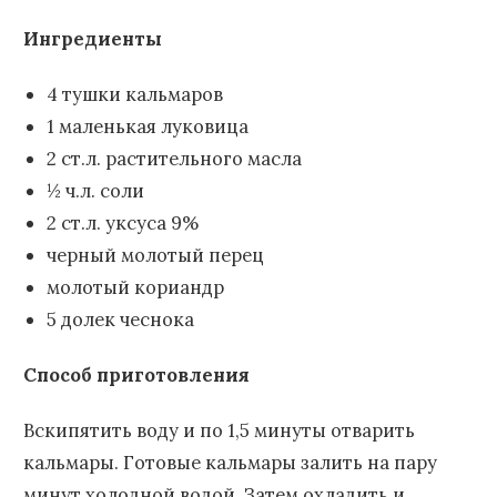
Ингредиенты
4 тушки кальмаров
1 маленькая луковица
2 ст.л. растительного масла
½ ч.л. соли
2 ст.л. уксуса 9%
черный молотый перец
молотый кориандр
5 долек чеснока
Способ приготовления
Вскипятить воду и по 1,5 минуты отварить
кальмары. Готовые кальмары залить на пару
минут холодной водой. Затем охладить и