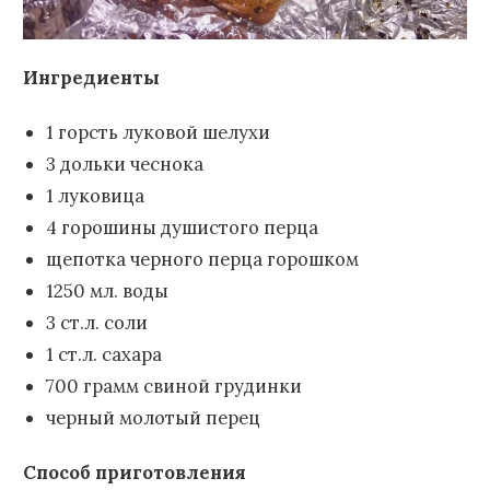
Ингредиенты
1 горсть луковой шелухи
3 дольки чеснока
1 луковица
4 горошины душистого перца
щепотка черного перца горошком
1250 мл. воды
3 ст.л. соли
1 ст.л. сахара
700 грамм свиной грудинки
черный молотый перец
Способ приготовления