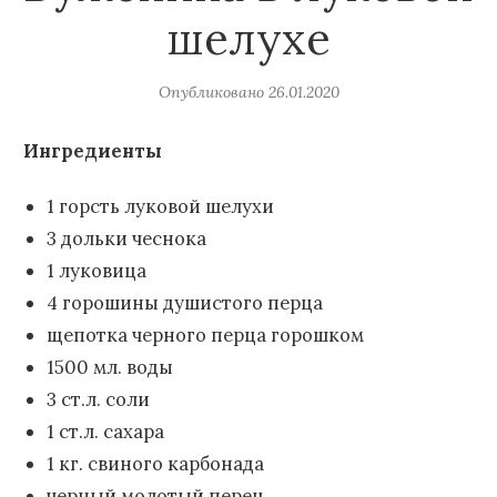
шелухе
Опубликовано
26.01.2020
Ингредиенты
1 горсть луковой шелухи
3 дольки чеснока
1 луковица
4 горошины душистого перца
щепотка черного перца горошком
1500 мл. воды
3 ст.л. соли
1 ст.л. сахара
1 кг. свиного карбонада
черный молотый перец