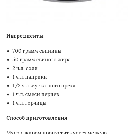
Ингредиенты
700 грамм свинины
50 грамм свиного жира
2 ч.л. соли
1 ч.л. паприки
1/2 ч.л. мускатного ореха
1 ч.л. смеси перцев
1 ч.л. горчицы
Способ приготовления
Мясо с жиром пропустить через мелкую