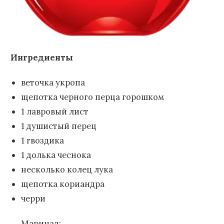
Ингредиенты
веточка укропа
щепотка черного перца горошком
1 лавровый лист
1 душистый перец
1 гвоздика
1 долька чеснока
несколько колец лука
щепотка кориандра
черри
Маринад: