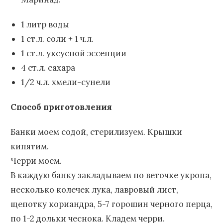
1 литр воды
1 ст.л. соли + 1 ч.л.
1 ст.л. уксусной эссенции
4 ст.л. сахара
1/2 ч.л. хмели-сунели
Способ приготовления
Банки моем содой, стерилизуем. Крышки
кипятим.
Черри моем.
В каждую банку закладываем по веточке укропа,
несколько колечек лука, лавровый лист,
щепотку кориандра, 5-7 горошин черного перца,
по 1-2 дольки чеснока. Кладем черри.