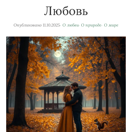
Любовь
Опубликовано
11.10.2025
О любви
О природе
О мире