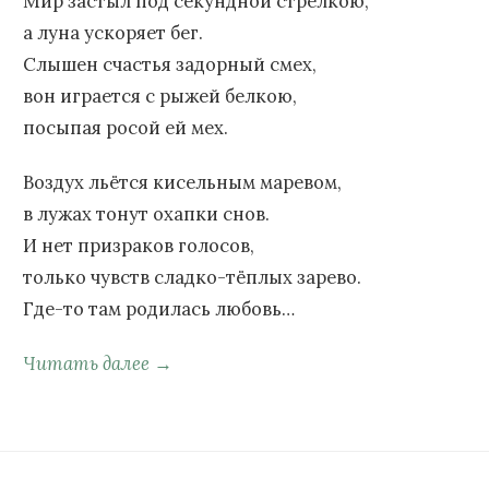
Мир застыл под секундной стрелкою,
а луна ускоряет бег.
Слышен счастья задорный смех,
вон играется с рыжей белкою,
посыпая росой ей мех.
Воздух льётся кисельным маревом,
в лужах тонут охапки снов.
И нет призраков голосов,
только чувств сладко-тёплых зарево.
Где-то там родилась любовь…
Читать далее →