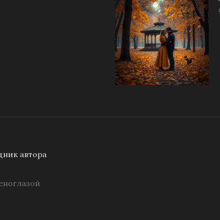
ник автора
еноглазой