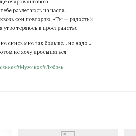
еще очарован тобою
 тебе разлетаюсь на части.
сквозь сон повторяю: «Ты — радость!»
а утро теряюсь в пространстве.
 не снись мне так больше… не надо…
потом не хочу просыпаться.
сеннее
#
Мужское
#
Любовь