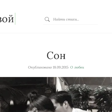
зой
Сон
Опубликовано
18.09.2015
О любви