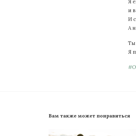
Я 
и в
И 
А н
Ты
Я 
#
О
Вам также может понравиться