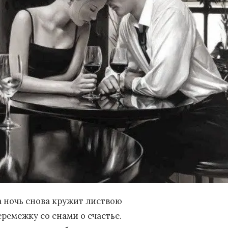
а ночь снова кружит листвою
еремежку со снами о счастье.