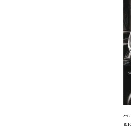
Эт
вп