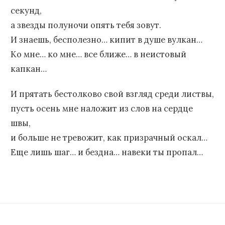
секунд,
а звезды полуночи опять тебя зовут.
И знаешь, бесполезно… кипит в душе вулкан…
Ко мне… ко мне… все ближе… в неистовый
капкан…
И прятать бестолково свой взгляд среди листвы,
пусть осень мне наложит из слов на сердце
швы,
и больше не тревожит, как призрачный оскал…
Еще лишь шаг… и бездна… навеки ты пропал…