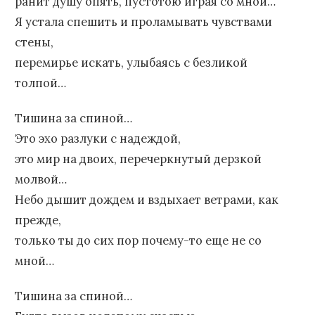
ранит душу опять, пустотою играя со мной…
Я устала спешить и проламывать чувствами
стены,
перемирье искать, улыбаясь с безликой
толпой…
Тишина за спиной…
Это эхо разлуки с надеждой,
это мир на двоих, перечеркнутый дерзкой
молвой…
Небо дышит дождем и вздыхает ветрами, как
прежде,
только ты до сих пор почему-то еще не со
мной…
Тишина за спиной…