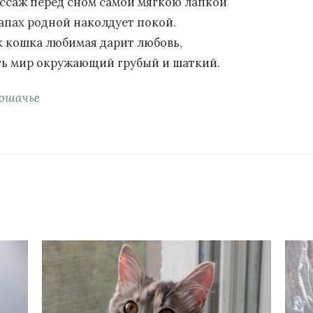
ссаж перед сном самой мягкою лапкой
запах родной наколдует покой.
к кошка любимая дарит любовь,
ть мир окружающий грубый и шаткий.
ошачье