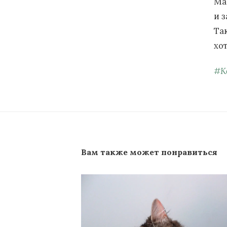
Ма
и 
Та
хо
#
К
Вам также может понравиться