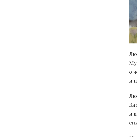
Лю
Му
о ч
и 
Лю
Вн
и в
сн