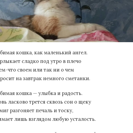
бимая кошка, как маленький ангел.
рлыкает сладко под утро в плечо
ем-что своем или так ни о чем
просит на завтрак немного сметанки.
бимая кошка — улыбка и радость.
овь ласково трется сквозь сон о щеку
миг разгоняет печаль и тоску,
имает лишь взглядом любую усталость.