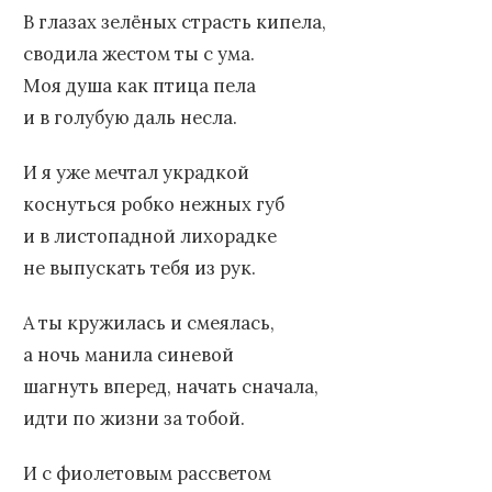
В глазах зелёных страсть кипела,
сводила жестом ты с ума.
Моя душа как птица пела
и в голубую даль несла.
И я уже мечтал украдкой
коснуться робко нежных губ
и в листопадной лихорадке
не выпускать тебя из рук.
А ты кружилась и смеялась,
а ночь манила синевой
шагнуть вперед, начать сначала,
идти по жизни за тобой.
И с фиолетовым рассветом