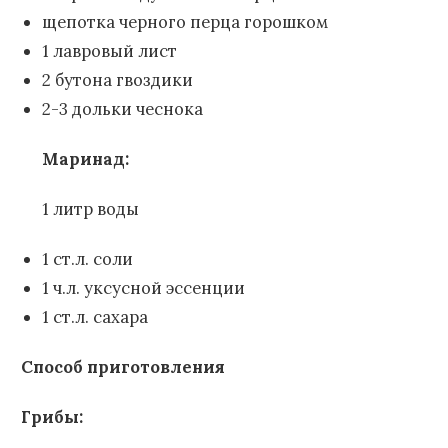
щепотка черного перца горошком
1 лавровый лист
2 бутона гвоздики
2-3 дольки чеснока
Маринад:
1 литр воды
1 ст.л. соли
1 ч.л. уксусной эссенции
1 ст.л. сахара
Способ приготовления
Грибы: