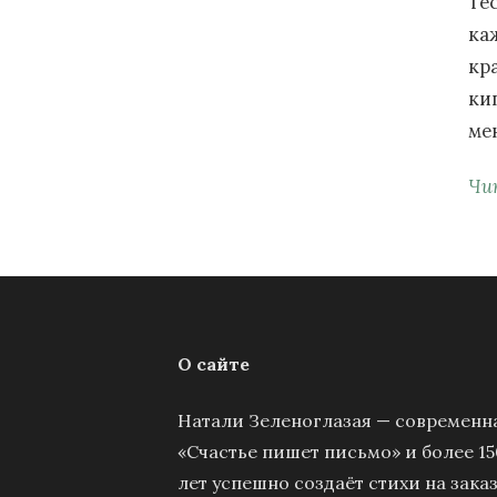
Те
ка
кр
ки
ме
Чи
О сайте
Натали Зеленоглазая — современна
«Счастье пишет письмо» и более 15
лет успешно создаёт стихи на заказ