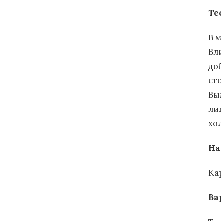
Те
В 
Вл
до
ст
Вы
ли
хо
На
Ка
Ва