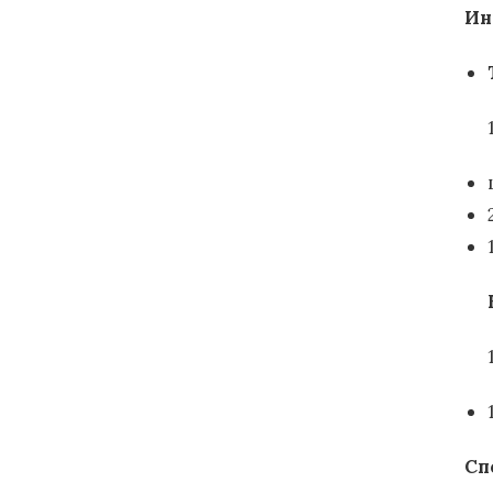
Ин
Сп