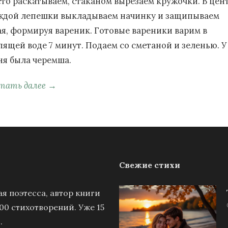
сто раскатываем, стаканом вырезаем кружочки. В цен
ждой лепешки выкладываем начинку и защипываем
ая, формируя вареник. Готовые вареники варим в
пящей воде 7 минут. Подаем со сметаной и зеленью. У
ня была черемша.
тать далее →
Свежие стихи
я поэтесса, автор книги
00 стихотворений. Уже 15
.