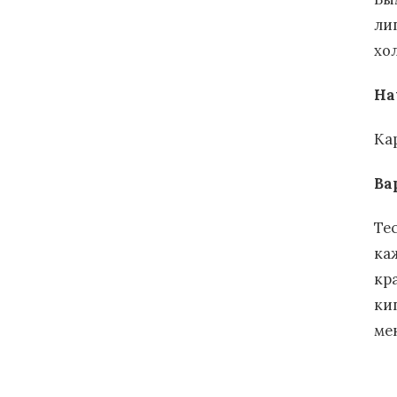
ли
хо
На
Ка
Ва
Те
ка
кр
ки
ме