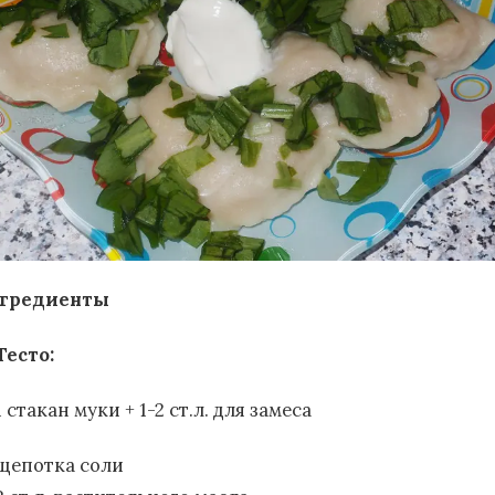
гредиенты
Тесто:
1 стакан муки + 1-2 ст.л. для замеса
щепотка соли