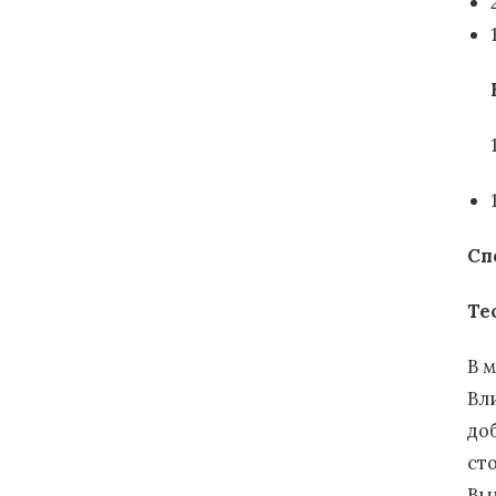
Сп
Те
В 
Вл
до
ст
Вы