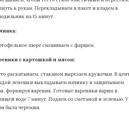
пнуть к рукам. Перекладываем в пакет и кладем в
лодильник на 15 минут.
чинка:
ртофельное пюре смешиваем с фаршем.
реники с картошкой и мясом:
сто раскатываем, стаканом вырезаем кружочки. В цен
ждой лепешки выкладываем начинку и защипываем
ая, формируя вареник. Готовые вареники варим в
пящей воде 7 минут. Подаем со сметаной и зеленью. У
ня была черемша.