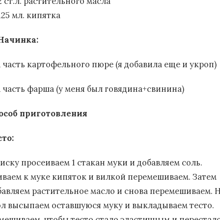
2 ст.л. растительного масла
125 мл. кипятка
Начинка:
1 часть картофельного пюре (я добавила еще и укроп)
1 часть фарша (у меня был говядина+свинина)
особ приготовления
сто:
миску просеиваем 1 стакан муки и добавляем соль.
иваем к муке кипяток и вилкой перемешиваем. Затем
бавляем растительное масло и снова перемешиваем. 
ол высыпаем оставшуюся муку и выкладываем тесто.
мешиваем, чтобы тесто стало эластичным и перестал