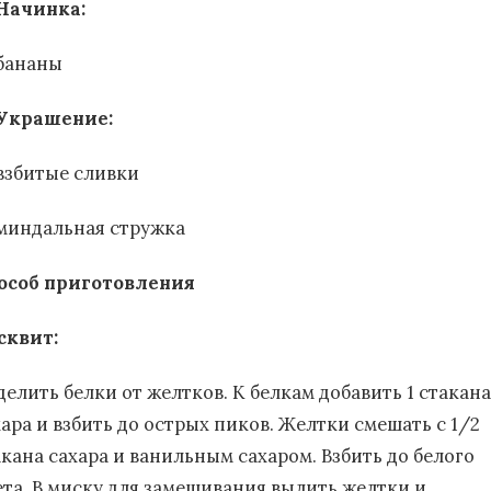
Начинка:
бананы
Украшение:
взбитые сливки
миндальная стружка
особ приготовления
сквит:
делить белки от желтков. К белкам добавить 1 стакана
хара и взбить до острых пиков. Желтки смешать с 1/2
акана сахара и ванильным сахаром. Взбить до белого
ета. В миску для замешивания вылить желтки и