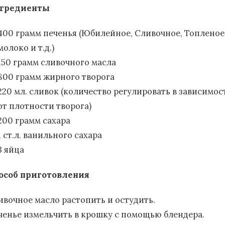
гредиенты
400 грамм печенья (Юбилейное, Сливочное, Топленое
молоко и т.д.)
150 грамм сливочного масла
800 грамм жирного творога
220 мл. сливок (количество регулировать в зависимос
от плотности творога)
200 грамм сахара
1 ст.л. ванильного сахара
3 яйца
особ приготовления
ивочное масло растопить и остудить.
ченье измельчить в крошку с помощью блендера.