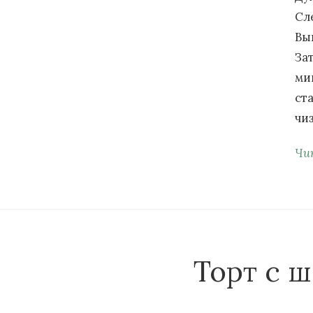
Сл
Вы
За
ми
ст
чи
Чи
Торт с 