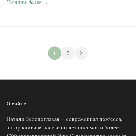
Читать далее →
1
2
О сайте
Натали Зеленоглазая — современная поэтесса,
автор книги «Счастье пишет письмо» и более