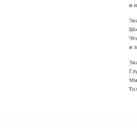
и п
Зн
Шо
Чт
и 
Зн
Гл
Мн
То