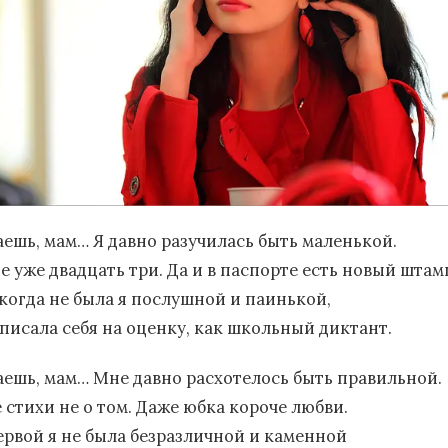
аешь, мам… Я давно разучилась быть маленькой.
е уже двадцать три. Да и в паспорте есть новый штам
когда не была я послушной и паинькой,
 писала себя на оценку, как школьный диктант.
аешь, мам… Мне давно расхотелось быть правильной.
е стихи не о том. Даже юбка короче любви.
ервой я не была безразличной и каменной