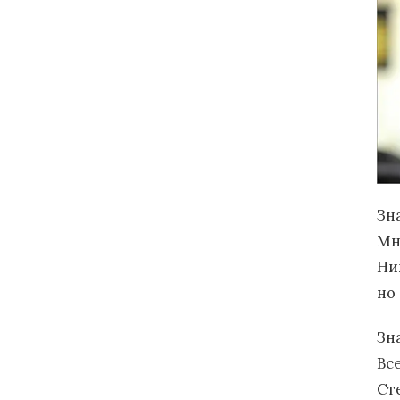
Зн
Мн
Ни
но
Зн
Вс
Ст