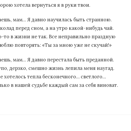
орою хотела вернуться я в руки твои.
аешь, мам… Я давно научилась быть странною.
колад перед сном, а на утро какой-нибудь чай.
о-то в жизни не так. Все неправильно праздную
люблю повторять: «Ты за мною уже не скучай!»
аешь, мам… Я давно перестала быть преданной.
упо, дерзко, смешно жизнь лепила меня наугад.
е хотелось тепла бесконечного… светлого…
лько в нашей судьбе каждый сам за себя виноват.