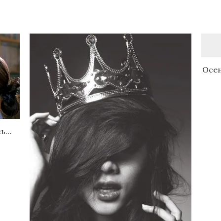
Осен
сь…