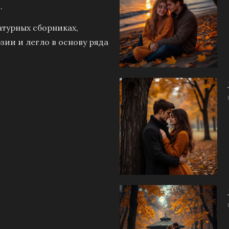
.
атурных сборниках,
зии и легло в основу ряда