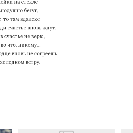
чейки на стекле
внодушно бегут,
е-то там вдалеке
ди счастье вновь ждут.
 в счастье не верю,
 во что, никому…
рдце вновь не согреешь
 холодном ветру.