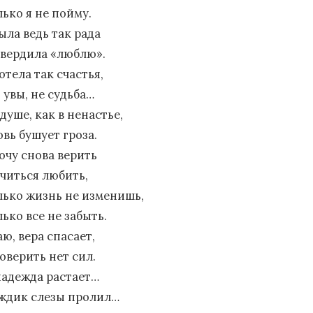
лько я не пойму.
ыла ведь так рада
твердила «люблю».
отела так счастья,
 увы, не судьба…
душе, как в ненастье,
овь бушует гроза.
хочу снова верить
учиться любить,
лько жизнь не изменишь,
ько все не забыть.
ю, вера спасает,
оверить нет сил.
надежда растает…
ждик слезы пролил…