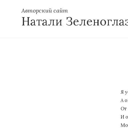
Авторский сайт
Натали Зеленогла
Я у
А о
От
И о
Мож