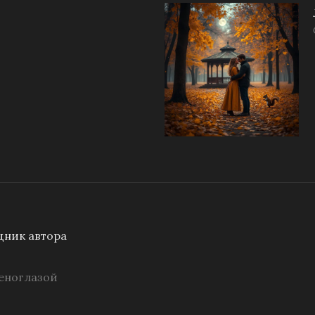
ник автора
еноглазой