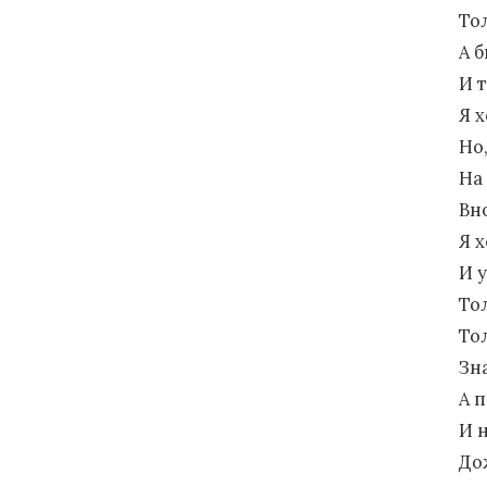
То
А б
И 
Я х
Но,
На 
Вн
Я 
И 
То
Тол
Зна
А п
И 
До