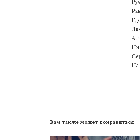
Ру
Ра
Гд
Лю
А я
Ни
Се
На
Вам также может понравиться