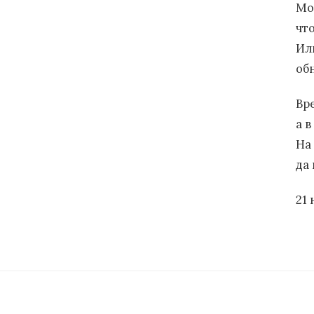
Мо
чт
Иль
об
Вр
а 
На
да 
21