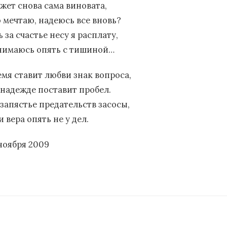
жет снова сама виновата,
о мечтаю, надеюсь все вновь?
 за счастье несу я расплату,
нимаюсь опять с тишиной…
емя ставит любви знак вопроса,
в надежде поставит пробел.
 запястье предательств засосы,
и вера опять не у дел.
 ноября 2009