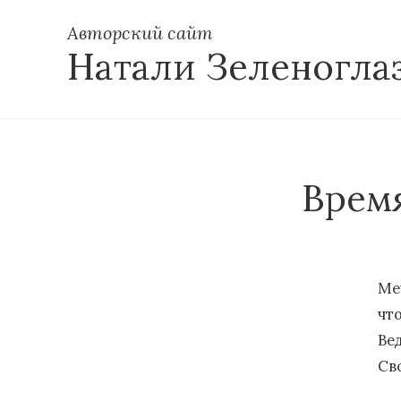
Авторский сайт
Натали Зеленогла
Время
Ме
что
Ве
Сво