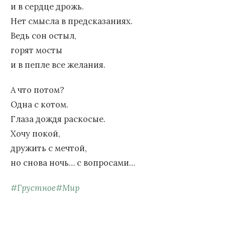
и в сердце дрожь.
Нет смысла в предсказаниях.
Ведь сон остыл,
горят мосты
и в пепле все желания.
А что потом?
Одна с котом.
Глаза дождя раскосые.
Хочу покой,
дружить с мечтой,
но снова ночь… с вопросами…
#
Грустное
#
Мир