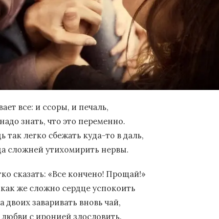
ает все: и ссоры, и печаль,
надо знать, что это переменно.
ь так легко сбежать куда-то в даль,
да сложней утихомирить нервы.
гко сказать: «Все кончено! Прощай!»
 как же сложно сердце успокоить
а двоих заваривать вновь чай,
о любви с иронией злословить.