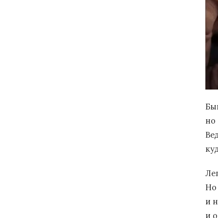
Быв
но 
Вед
ку
Ле
Но
и н
и 