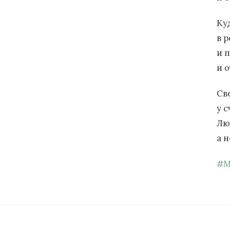
Ку
в 
и 
и о
Св
у 
Лю
а 
#
М