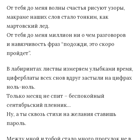
От тебя до меня волны счастья рисуют узоры,
макраме наших слов стало тонким, как
мартовский лед.
От тебя до меня миллион ни о чем разговоров
и навязчивость фраз “подожди, это скоро
пройдет”.
В лабиринтах листвы измеряем улыбками время,
циферблаты всех снов вдруг застыли на цифрах
ноль-ноль.
Только месяц не спит – беспокойный
сентябрьский пленник…
Ну, а ты сквозь стихи на желания ставишь
пароль.
Между мной и тобой стало много прогулок не в