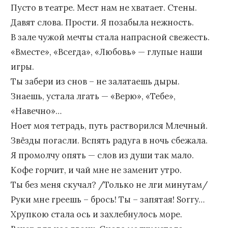
Пусто в театре. Мест нам не хватает. Стены.
Давят слова. Прости. Я позабыла нежность.
В зале чужой мечты стала напрасной свежесть.
«Вместе», «Всегда», «Любовь» — глупые наши
игры.
Ты забери из снов – не залатаешь дыры.
Знаешь, устала лгать — «Верю», «Тебе»,
«Навечно»…
Ноет моя тетрадь, путь растворился Млечный.
Звёзды погасли. Вспять радуга в ночь сбежала.
Я промолчу опять — слов из души так мало.
Кофе горчит, и чай мне не заменит утро.
Ты без меня скучал? /Только не лги минутам/
Руки мне греешь – брось! Ты – запятая! Sorry…
Хрупкою стала ось и захлебнулось море.