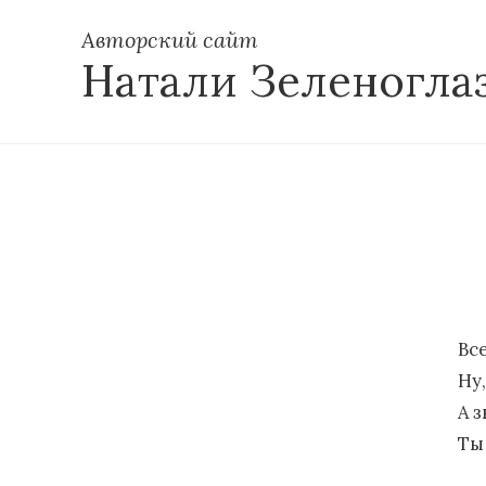
Авторский сайт
Натали Зеленогла
Вс
Ну,
А з
Ты 