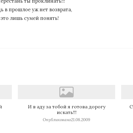
перестань ты проклинать!!!
дь в прошлое уж нет возврата,
 это лишь сумей понять!
й
И в аду за тобой я готова дорогу
С
искать!!!
Опубликовано
21.08.2009