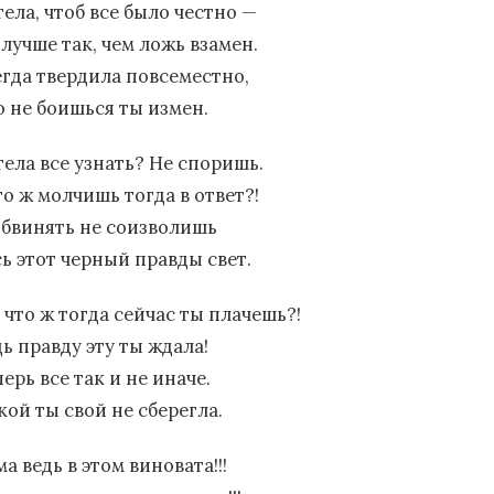
ела, чтоб все было честно —
лучше так, чем ложь взамен.
егда твердила повсеместно,
о не боишься ты измен.
тела все узнать? Не споришь.
го ж молчишь тогда в ответ?!
обвинять не соизволишь
сь этот черный правды свет.
 что ж тогда сейчас ты плачешь?!
ь правду эту ты ждала!
ерь все так и не иначе.
кой ты свой не сберегла.
а ведь в этом виновата!!!