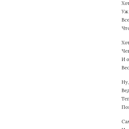
Хот
Уж 
Вс
Чт
Хо
Че
И 
Ве
Ну,
Вед
Теп
По
Сам