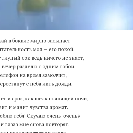
кай в бокале мирно засыпает,
чтательность моя — его покой.
 глупый сок ведь ничего не знает,
о вечер разделю с одним тобой.
телефон на время замолчит,
перестанут с неба лить дожди.
кет из роз, как шелк пьянящей ночи,
мит и манит чувства аромат.
юблю тебя! Скучаю очень-очень»
и глаза мне снова повторят.