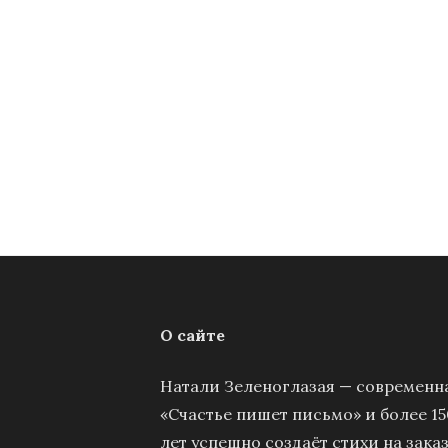
О сайте
Натали Зеленоглазая — современна
«Счастье пишет письмо» и более 15
лет успешно создаёт стихи на заказ