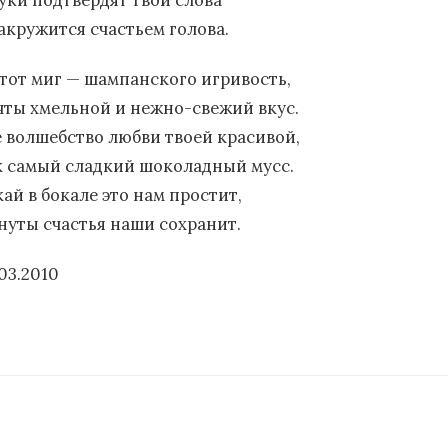
руки подтвердят твои слова
закружится счастьем голова.
этот миг — шампанского игривость,
чты хмельной и нежно-свежий вкус.
е волшебство любви твоей красивой,
к самый сладкий шоколадный мусс.
ай в бокале это нам простит,
нуты счастья наши сохранит.
03.2010