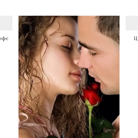
офе
Ц