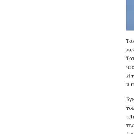
То
ме
Тот
чт
И 
и 
Бу
то
«Л
тво