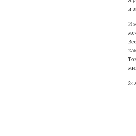
А 
и 
И 
ме
Вс
ка
Ток
ми
24.