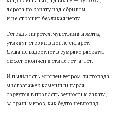
когда лишь шаг, а дальше — пустота,
дорога по канату над обрывом
и не страшит безликая черта.
Тетрадь затрется, чувствами измята,
утихнут строки в пепле сигарет.
Душа не вздрогнет в сумраке раската,
сюжет окончен в стиле тет-а-тет.
И пыльность мыслей ветром листопада,
многоэтажек каменный парад
сорвутся в пропасть вечностью заката,
за грань миров, как будто невпопад.