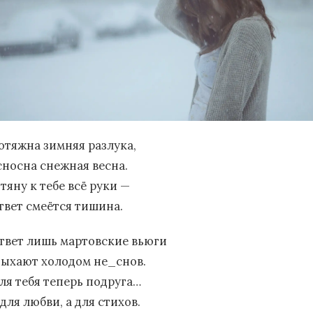
отяжна зимняя разлука,
сносна снежная весна.
 тяну к тебе всё руки —
ответ смеётся тишина.
ответ лишь мартовские вьюги
дыхают холодом не_снов.
для тебя теперь подруга…
для любви, а для стихов.