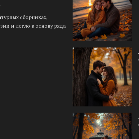
.
атурных сборниках,
зии и легло в основу ряда