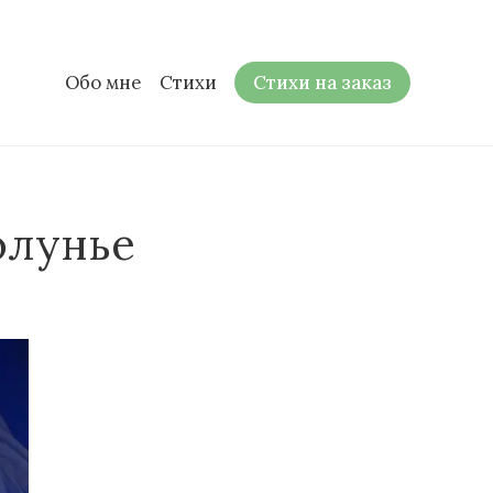
Обо мне
Стихи
Стихи на заказ
олунье