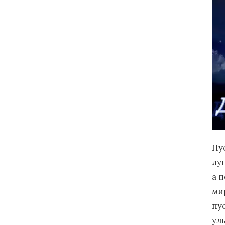
Пу
лу
а 
ми
пус
ул