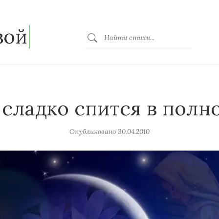
зой
 сладко спится в полн
Опубликовано
30.04.2010