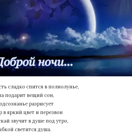
сть сладко спится в полнолунье,
на подарит вещий сон,
подсознанье разрисует
р в яркий цвет и перезвон
кай звучит в душе под утро,
ыбкой светится душа.