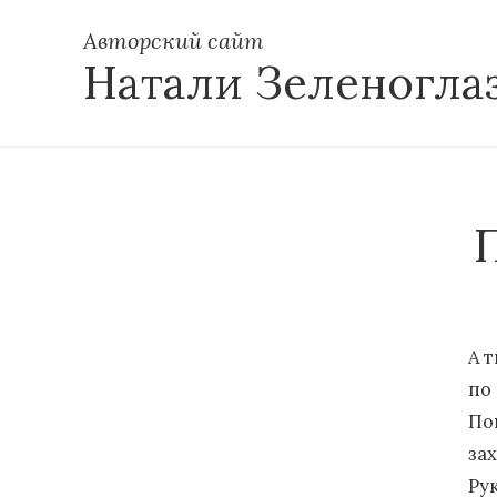
Авторский сайт
Натали Зеленогла
А 
по
По
за
Ру