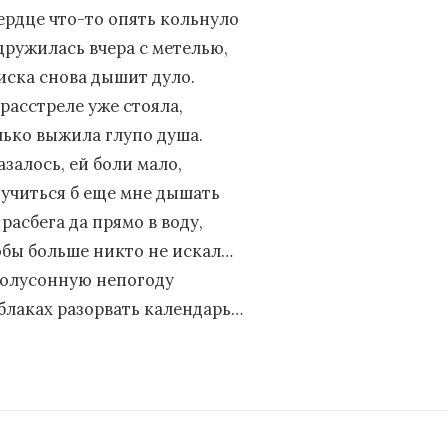
сердце что-то опять кольнуло
дружилась вчера с метелью,
виска снова дышит дуло.
 расстреле уже стояла,
лько выжила глупо душа.
залось, ей боли мало,
зучиться б еще мне дышать
 расбега да прямо в воду,
обы больше никто не искал…
полусонную непогоду
облаках разорвать календарь…