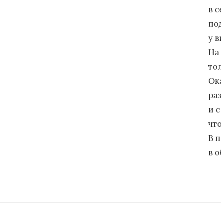
в 
по
у 
На
то
Ока
ра
и с
чт
В 
в 