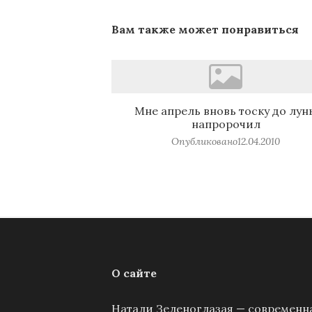
Вам также может понравиться
Мне апрель вновь тоску до лун
напророчил
Опубликовано
12.04.2010
О сайте
Натали Зеленоглазая — современна