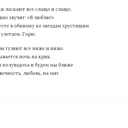
ки ласкают все слаще и слаще,
жно звучит: «Я люблю!»
есте в обнимку ко звездам хрустящим
 улетаем. Горю.
бы гуляют все ниже и ниже.
ывается ночь на крик.
а полувздоха и будем мы ближе
вечность, любовь, на миг.