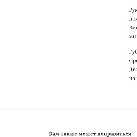
Ру
не
Вм
мы
Гу
Ср
Дв
на 
Вам также может понравиться