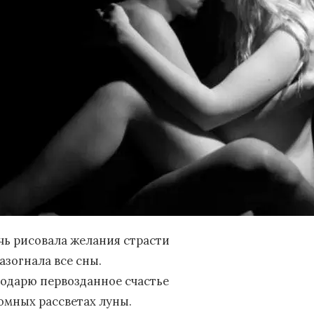
чь рисовала желания страсти
азогнала все сны.
подарю первозданное счастье
томных рассветах луны.