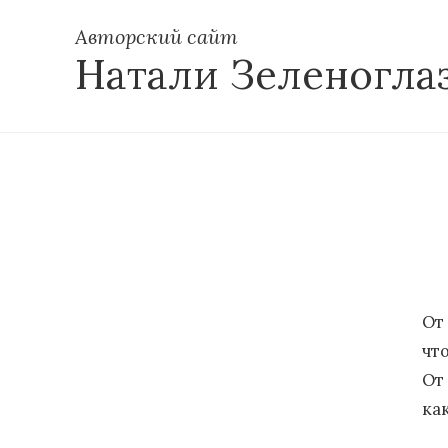
Авторский сайт
Натали Зеленогла
От
чт
От 
ка