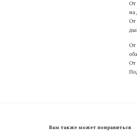
От 
на 
От
ды
От
об
От
По
Вам также может понравиться