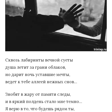
Сквозь лабиринты вечной суеты
душа летит за грани облаков,
но дарит ночь уставшие мечты,
ведет к тебе аллеей нежных снов…
Знобят в жару от памяти следы,
и в яркий полдень стало мне темно…
Я верю в то, что будешь рядом ты,