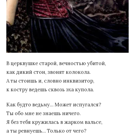
В церквушке старой, вечностью убитой,
как дикий стон, звонят колокола.
А ты стоишь и, словно инквизитор,
к костру ведешь сквозь эха купола.
Как будто ведьму… Может испугался?
Ты обо мне не знаешь ничего.
Я без тебя кружилась в жарком вальсе,
а ты ревнуешь… Только от чего?