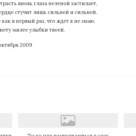
страсть вновь глаза пеленой застилает,
сердце стучит лишь сильней и сильней.
 как в первый раз, что ждет я не знаю,
 нету милее улыбки твоей.
 октября 2009
рипки
Ты ко мне возвращаешься в снах