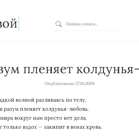
зой
зум пленяет колдунья
Опубликовано
27.10.2009
адкой волной разливаясь по телу,
ш разум пленяет колдунья-любовь.
 мира вокруг нам просто нет дела,
е только вздох — закипит в венах кровь.