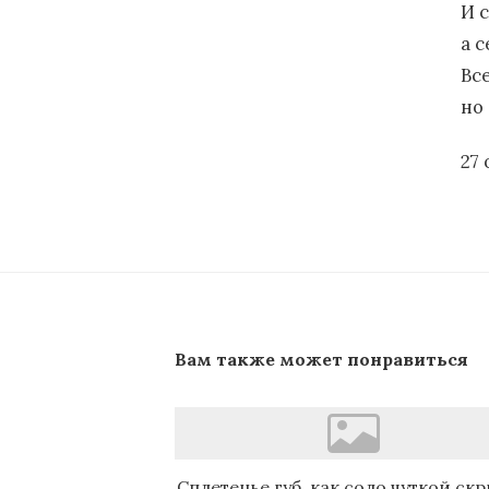
И 
а 
Все
но
27
Вам также может понравиться
Сплетенье губ, как соло чуткой ск