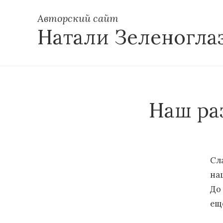
Авторский сайт
Натали Зеленогла
Наш ра
Сл
на
До
ещ