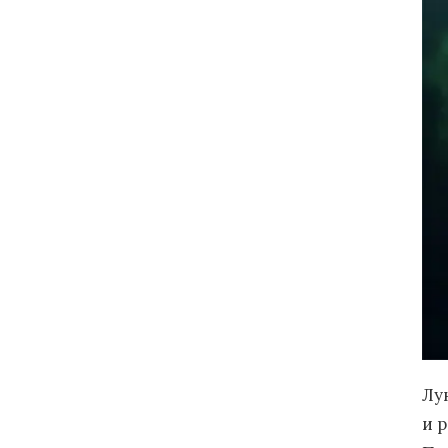
Лу
и р