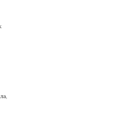
х
ла,