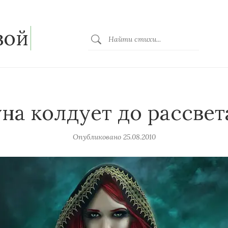
зой
на колдует до рассве
Опубликовано
25.08.2010