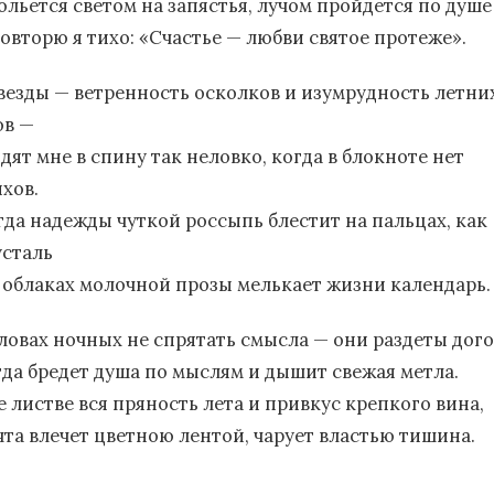
ольется светом на запястья, лучом пройдется по душе
повторю я тихо: «Счастье — любви святое протеже».
звезды — ветренность осколков и изумрудность летни
ов —
дят мне в спину так неловко, когда в блокноте нет
ихов.
гда надежды чуткой россыпь блестит на пальцах, как
усталь
в облаках молочной прозы мелькает жизни календарь.
словах ночных не спрятать смысла — они раздеты дого
гда бредет душа по мыслям и дышит свежая метла.
е листве вся пряность лета и привкус крепкого вина,
чта влечет цветною лентой, чарует властью тишина.