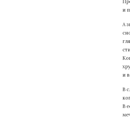
Пр
и 
А 
сн
гля
ст
Ко
хр
и 
В 
ко
В е
ме