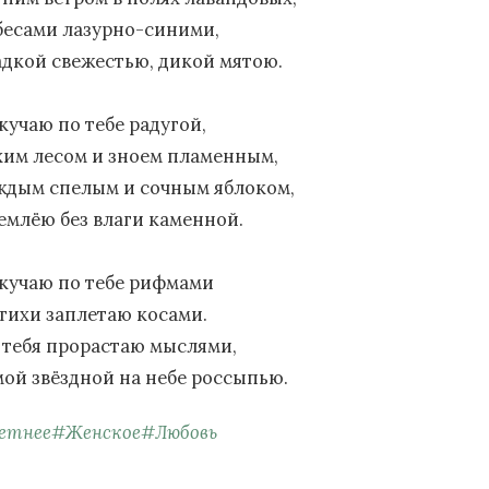
бесами лазурно-синими,
адкой свежестью, дикой мятою.
кучаю по тебе радугой,
хим лесом и зноем пламенным,
ждым спелым и сочным яблоком,
землёю без влаги каменной.
скучаю по тебе рифмами
стихи заплетаю косами.
в тебя прорастаю мыслями,
мой звёздной на небе россыпью.
етнее
#
Женское
#
Любовь