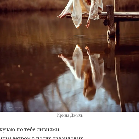
Ирина Джуль
скучаю по тебе ливнями,
тним ветром в полях лавандовых,