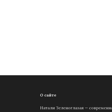
О сайте
Натали Зеленоглазая — современна