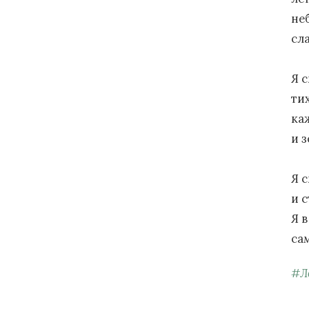
не
сл
Я с
ти
ка
и 
Я 
и 
Я 
са
#
Л