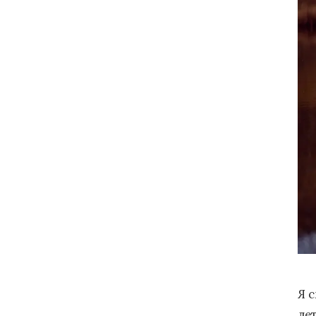
Я 
ле