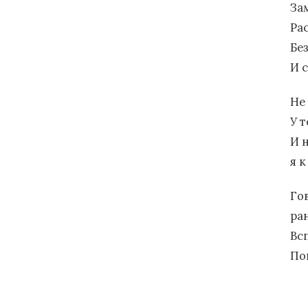
За
Ра
Бе
И 
Не
У т
И 
я 
Гов
ра
Вс
По