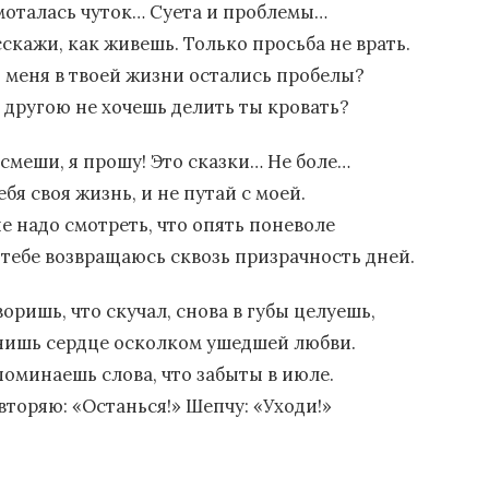
моталась чуток… Суета и проблемы…
сскажи, как живешь. Только просьба не врать.
з меня в твоей жизни остались пробелы?
с другою не хочешь делить ты кровать?
 смеши, я прошу! Это сказки… Не боле…
ебя своя жизнь, и не путай с моей.
не надо смотреть, что опять поневоле
к тебе возвращаюсь сквозь призрачность дней.
оришь, что скучал, снова в губы целуешь,
нишь сердце осколком ушедшей любви.
поминаешь слова, что забыты в июле.
вторяю: «Останься!» Шепчу: «Уходи!»