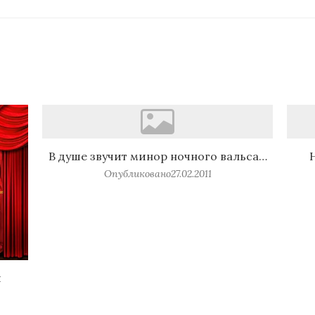
В душе звучит минор ночного вальса…
Опубликовано
27.02.2011
и