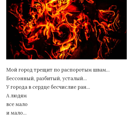
Мой город трещит по распоротым швам…
Бессонный, разбитый, усталый…
У города в сердце бесчислие ран…
А людям
все мало
и мало…