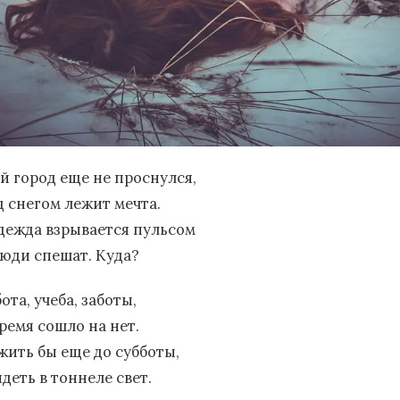
й город еще не проснулся,
д снегом лежит мечта.
дежда взрывается пульсом
люди спешат. Куда?
ота, учеба, заботы,
ремя сошло на нет.
жить бы еще до субботы,
деть в тоннеле свет.