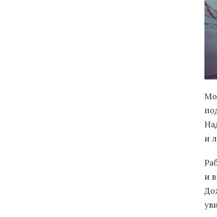
Мо
по
На
и 
Раб
и в
До
уви