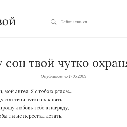
зой
 сон твой чутко охра
Опубликовано
17.05.2009
и, мой ангел! Я с тобою рядом…
у сон твой чутко охранять.
прошу любовь тебе в награду,
обы ты не перестал летать.