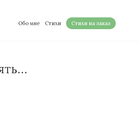
Обо мне
Стихи
Стихи на заказ
нять…