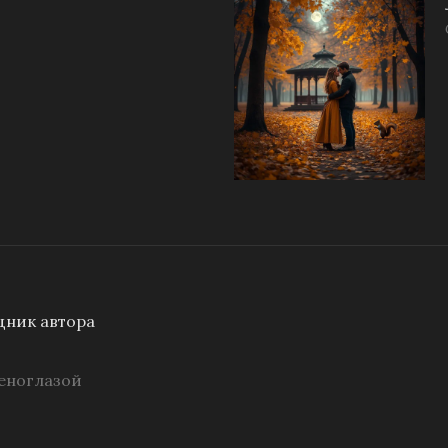
ник автора
еноглазой