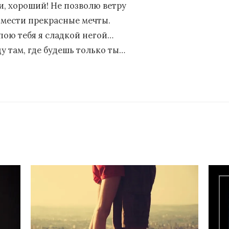
и, хороший! Не позволю ветру
змести прекрасные мечты.
пою тебя я сладкой негой…
ду там, где будешь только ты…