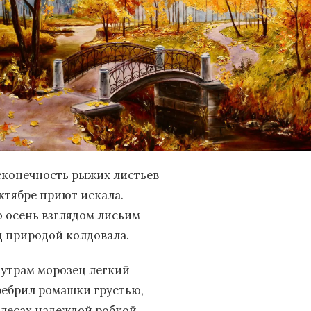
сконечность рыжих листьев
октябре приют искала.
о осень взглядом лисьим
д природой колдовала.
 утрам морозец легкий
ребрил ромашки грустью,
в лесах надеждой робкой