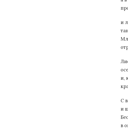
пр
и 
та
Мл
от
Ли
ос
и, 
кр
С 
и 
Бе
в 