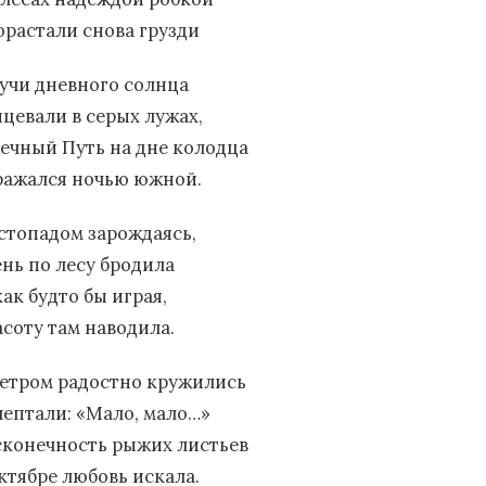
орастали снова грузди
лучи дневного солнца
нцевали в серых лужах,
ечный Путь на дне колодца
ражался ночью южной.
стопадом зарождаясь,
ень по лесу бродила
как будто бы играя,
асоту там наводила.
ветром радостно кружились
шептали: «Мало, мало…»
сконечность рыжих листьев
октябре любовь искала.