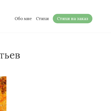
Обо мне
Стихи
Стихи на заказ
тьев