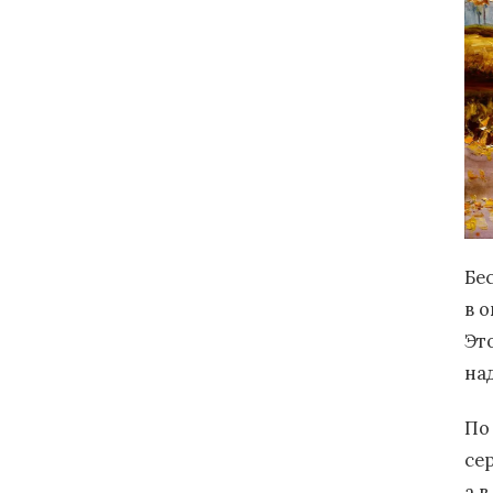
Бе
в 
Эт
на
По
се
а 