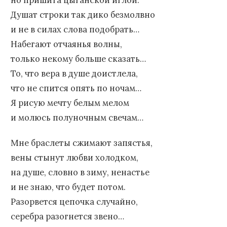
но пришита цыганской иглой.
Душат строки так дико безмолвно
и не в силах слова подобрать…
Набегают отчаянья волны,
только некому больше сказать…
То, что вера в душе доистлела,
что не спится опять по ночам…
Я рисую мечту белым мелом
и молюсь полуночным свечам…
Мне браслеты сжимают запястья,
вены стынут любви холодком,
на душе, словно в зиму, ненастье
и не знаю, что будет потом.
Разорвется цепочка случайно,
серебра разогнется звено…