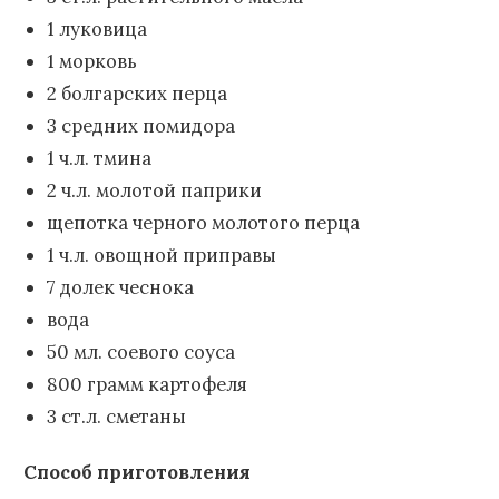
1 луковица
1 морковь
2 болгарских перца
3 средних помидора
1 ч.л. тмина
2 ч.л. молотой паприки
щепотка черного молотого перца
1 ч.л. овощной приправы
7 долек чеснока
вода
50 мл. соевого соуса
800 грамм картофеля
3 ст.л. сметаны
Способ приготовления