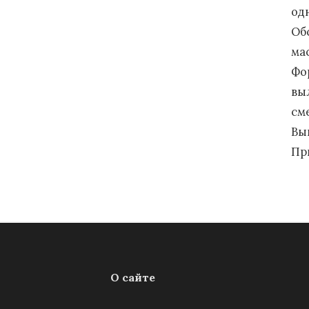
од
Об
ма
Фо
вы
см
Вы
Пр
О сайте