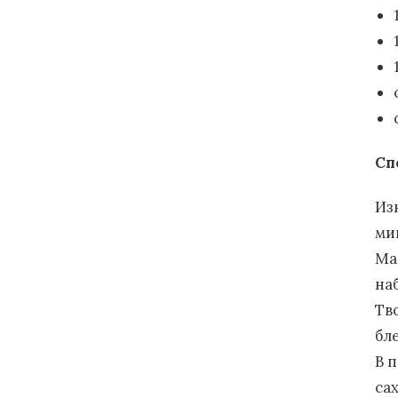
Сп
Из
ми
Ма
наб
Тв
бл
В 
са