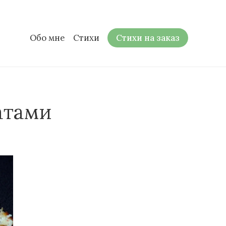
Обо мне
Стихи
Стихи на заказ
атами