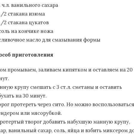
1 ч.л. ванильного сахара
1/2 стакана изюма
1/2 стакана цукатов
соль на кончике ножа
сливочное масло для смазывания формы
особ приготовления
юм промываем, заливаем кипятком и оставляем на 20
нут.
нную крупу смешать с 3 ст.л. сметаны и оставить
ухать на 30 минут.
орог протереть через сито. Но можно воспользоватьс
ендером или мясорубкой.
протертый творог добавить набухшую манную крупу,
хар, ванильный сахар, соль, яйца и взбить миксером д