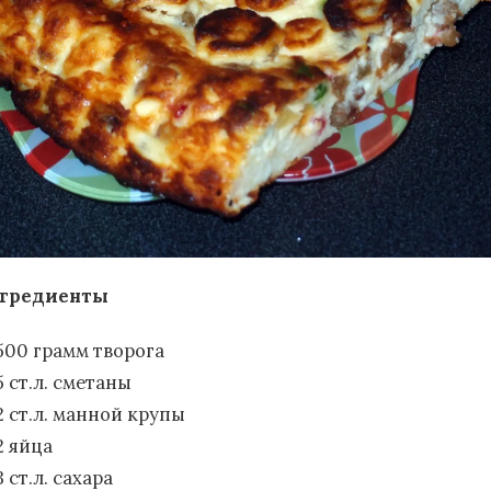
гредиенты
500 грамм творога
5 ст.л. сметаны
2 ст.л. манной крупы
2 яйца
3 ст.л. сахара