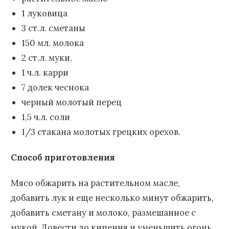
1 луковица
3 ст.л. сметаны
150 мл. молока
2 ст.л. муки,
1 ч.л. карри
7 долек чеснока
черный молотый перец
1,5 ч.л. соли
1/3 стакана молотых грецких орехов.
Способ приготовления
Мясо обжарить на растительном масле,
добавить лук и еще несколько минут обжарить,
добавить сметану и молоко, размешанное с
мукой. Довести до кипения и уменьшить огонь.