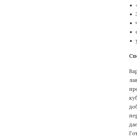
Сп
Ва
ла
пр
ку
до
пе
да
Го