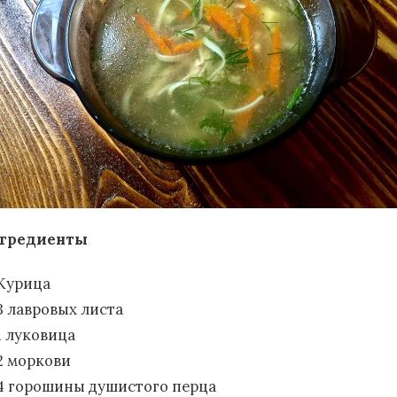
гредиенты
Курица
3 лавровых листа
1 луковица
2 моркови
4 горошины душистого перца