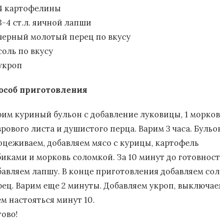
4 картофелины
3-4 ст.л. яичной лапши
черный молотый перец по вкусу
соль по вкусу
укроп
особ приготовления
рим куриный бульон с добавление луковицы, 1 морков
врового листа и душистого перца. Варим 3 часа. Бульо
оцеживаем, добавляем мясо с курицы, картофель
биками и морковь соломкой. За 10 минут до готовнос
бавляем лапшу. В конце приготовления добавляем сол
рец. Варим еще 2 минуты. Добавляем укроп, выключае
ем настояться минут 10.
тово!