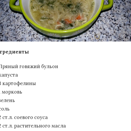
гредиенты
Пряный говяжий бульон
капуста
3 картофелины
1 морковь
зелень
соль
2 ст.л. соевого соуса
2 ст.л. растительного масла