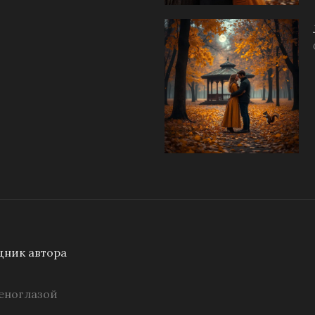
ник автора
еноглазой