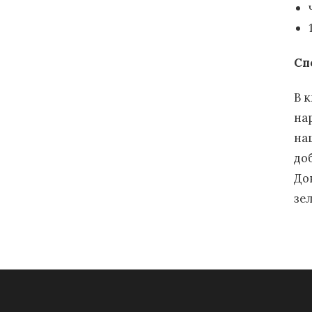
Сп
В 
на
на
до
До
зе