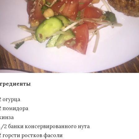
гредиенты
2 огурца
2 помидора
кинза
1/2 банки консервированного нута
2 горсти ростков фасоли