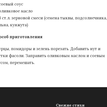
соевый соус
оливковое масло
3 ст.л. зерновой смеси (семена тыквы, подсолнечника,
льна, кунжута)
особ приготовления
урцы, помидоры и зелень порезать. Добавить нут и
стки фасоли. Заправить оливковым маслом и соевым
усом, перемешать.
Свежие стихи