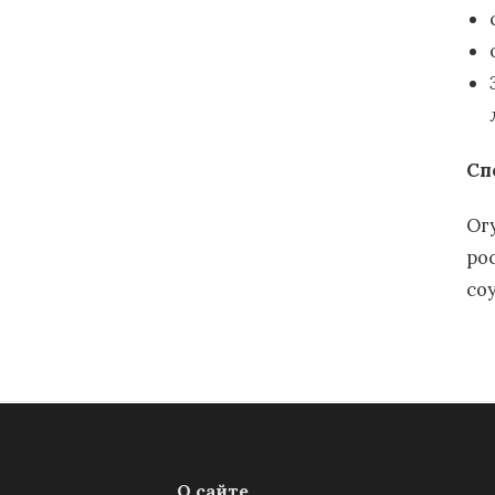
Сп
Ог
ро
со
О сайте