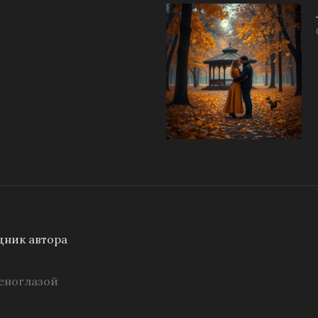
ник автора
еноглазой