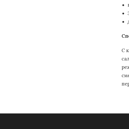
Сп
С 
са
ре
см
пе