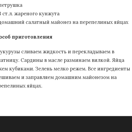
петрушка
3 ст.л. жареного кунжута
домашний салатный майонез на перепелиных яйцах
особ приготовления
кукурузы сливаем жидкость и перекладываем в
латницу. Сардины в масле разминаем вилкой. Яйца
жем кубиками. Зелень мелко режем. Все ингредиенты
ешиваем и заправляем домашним майонезом на
репелиных яйцах.