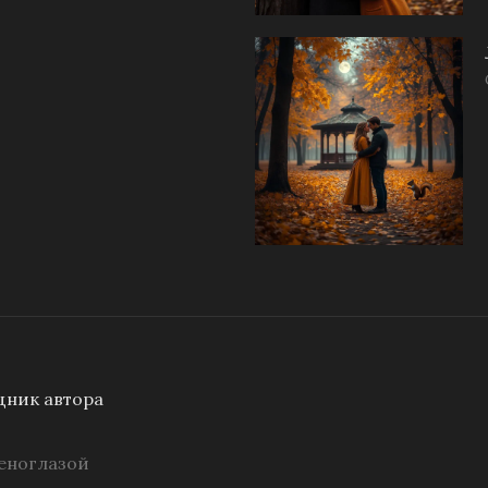
ник автора
еноглазой