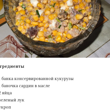
гредиенты
1 банка консервированной кукурузы
1 баночка сардин в масле
2 яйца
зеленый лук
укроп