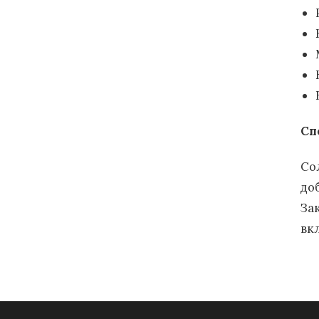
Сп
Со
до
За
вк