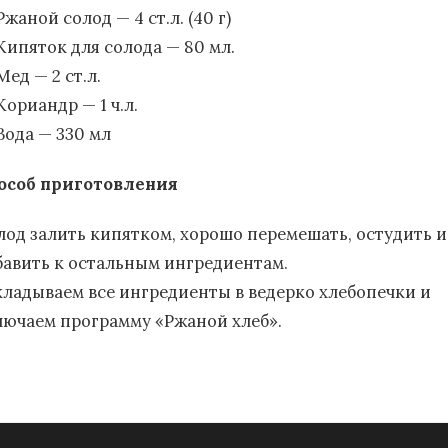
Ржаной солод — 4 ст.л. (40 г)
Кипяток для солода — 80 мл.
Мед — 2 ст.л.
Кориандр — 1 ч.л.
Вода — 330 мл
особ приготовления
лод залить кипятком, хорошо перемешать, остудить и
бавить к остальным ингредиентам.
кладываем все ингредиенты в ведерко хлебопечки и
лючаем программу «Ржаной хлеб».