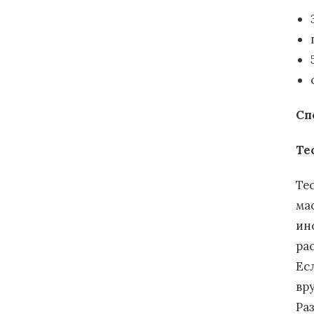
Сп
Те
Те
ма
ин
ра
Ес
вр
Ра