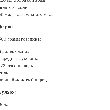
220 мл. холодной воды
щепотка соли
50 мл. растительного масла
Фарш:
500 грамм говядины
6 долек чеснока
1 средняя луковица
1/2 стакана воды
соль
черный молотый перец
Бульон:
Вода