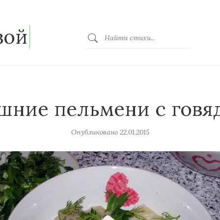
зой
шние пельмени с говя
Опубликовано
22.01.2015