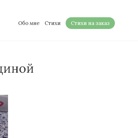
Обо мне
Стихи
Стихи на заказ
диной