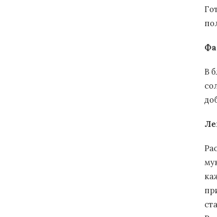
Го
по
Фа
В 
со
до
Ле
Ра
му
ка
пр
ста