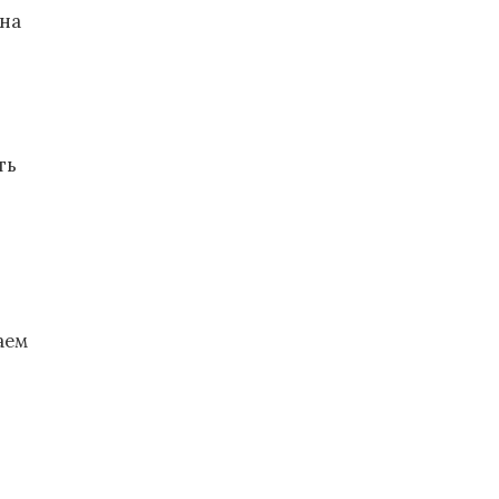
 на
ть
аем