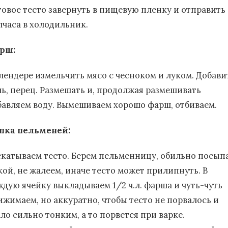
товое тесто завернуть в пищевую пленку и отправить
лчаса в холодильник.
рш:
блендере измельчить мясо с чесноком и луком. Добави
ль, перец. Размешать и, продолжая размешивать
бавляем воду. Вымешиваем хорошо фарш, отбиваем.
пка пельменей:
скатываем тесто. Берем пельменницу, обильно посып
кой, не жалеем, иначе тесто может прилипнуть. В
ждую ячейку выкладываем 1/2 ч.л. фарша и чуть-чуть
ижимаем, но аккуратно, чтобы тесто не порвалось и
ло сильно тонким, а то порвется при варке.