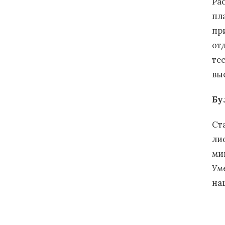
Ра
пл
пр
от
те
вы
Бу
Ст
ли
ми
Ум
на