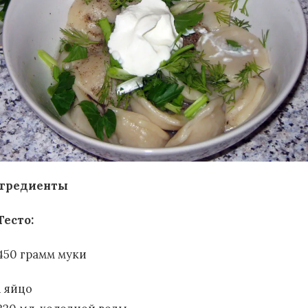
гредиенты
Тесто:
450 грамм муки
1 яйцо