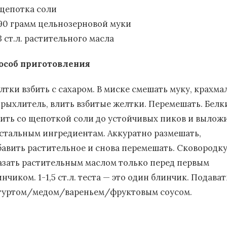
щепотка соли
90 грамм цельнозерновой муки
3 ст.л. растительного масла
особ приготовления
лтки взбить с сахаром. В миске смешать муку, крахма
зрыхлитель, влить взбитые желтки. Перемешать. Белк
бить со щепоткой соли до устойчивых пиков и вылож
остальным ингредиентам. Аккуратно размешать,
бавить растительное и снова перемешать. Сковородк
азать растительным маслом только перед первым
нчиком. 1-1,5 ст.л. теста — это один блинчик. Подават
гуртом/медом/вареньем/фруктовым соусом.