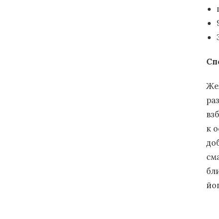
Сп
Же
ра
вз
к 
до
см
бли
йо