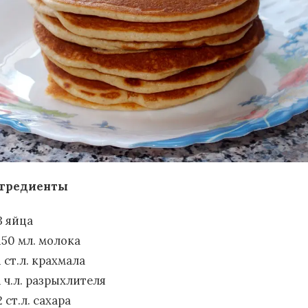
гредиенты
3 яйца
150 мл. молока
1 ст.л. крахмала
1 ч.л. разрыхлителя
2 ст.л. сахара