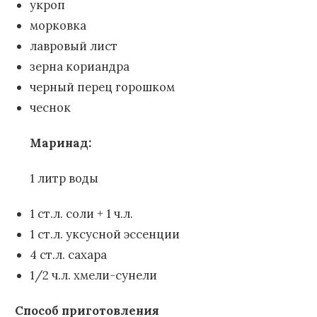
укроп
морковка
лавровый лист
зерна кориандра
черный перец горошком
чеснок
Маринад:
1 литр воды
1 ст.л. соли + 1 ч.л.
1 ст.л. уксусной эссенции
4 ст.л. сахара
1/2 ч.л. хмели-сунели
Способ приготовления